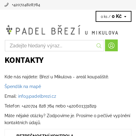
+420724828784
0 Kč
0 ks /
KONTAKTY
Kde nás najdete: Březí u Mikulova - areál koupaliště.
Špendlík na mapě
Email:
info@padelbrezi.cz
Telefon: +420724 828 784 nebo +420601331829
Máte nějaké otázky? Zodpovíme je. Prosíme o pečlivé vyplnění
kontaktních údajů.